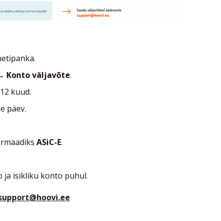
netipanka.
 Konto väljavõte
.
12 kuud.
e päev.
 formaadiks
ASiC-E
.
ja isikliku konto puhul.
support@hoovi.ee