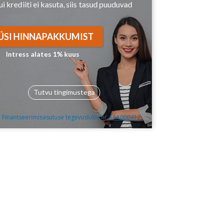
ui krediiti ei kasuta, siis tasud puuduvad
ÜSI HINNAPAKKUMIST
Intress alates 1% kuus
Tutvu tingimustega
Finantseerimisasutuse tegevusluba nr.
FFA000412