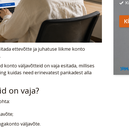
K
K
tada ettevõtte ja juhatuse liikme konto
.
id konto väljavõtteid on vaja esitada, millises
g kuidas need erinevatest pankadest alla
eid on vaja?
ohta:
avõte;
gakonto väljavõte.