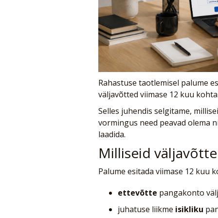
Rahastuse taotlemisel palume esi
väljavõtted viimase 12 kuu kohta
Selles juhendis selgitame, millise
vormingus need peavad olema nin
laadida.
Milliseid väljavõtt
Palume esitada viimase 12 kuu k
ettevõtte
pangakonto välj
juhatuse liikme
isikliku
pan