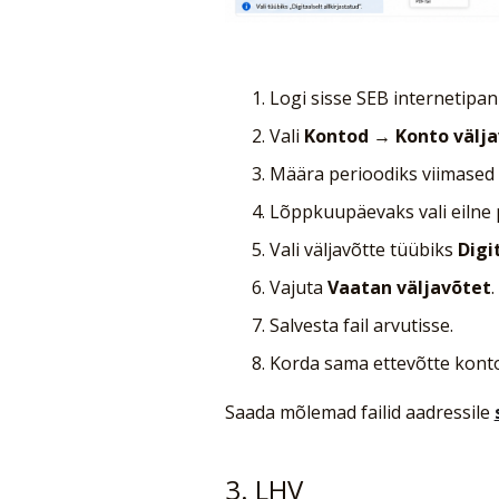
Logi sisse SEB internetipan
Vali
Kontod → Konto välj
Määra perioodiks viimased 
Lõppkuupäevaks vali eilne 
Vali väljavõtte tüübiks
Digi
Vajuta
Vaatan väljavõtet
.
Salvesta fail arvutisse.
Korda sama ettevõtte konto 
Saada mõlemad failid aadressile
3. LHV