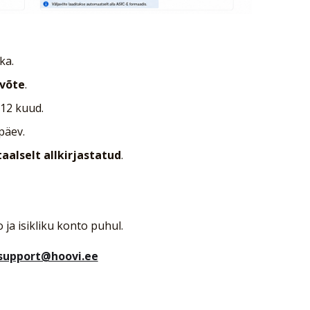
ka.
avõte
.
12 kuud.
päev.
taalselt allkirjastatud
.
ja isikliku konto puhul.
support@hoovi.ee