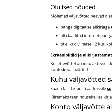
Olulised nõuded
Mõlemad väljavõtted peavad ole
panga digitaalse allkirjaga
alla laaditud internetipanga
täielikud viimase 12 kuu ko
Ekraanipildid ja allkirjastamata
Kui ettevõttel on mitu aktiivsel
kontode väljavõtted.
Kuhu väljavõtted s
Saada failid e-posti aadressile
su
Kiiremaks teeninduseks lisa kirj
Konto väljavõtte a