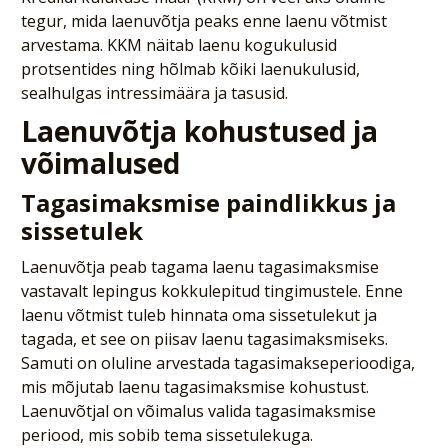
tegur, mida laenuvõtja peaks enne laenu võtmist
arvestama. KKM näitab laenu kogukulusid
protsentides ning hõlmab kõiki laenukulusid,
sealhulgas intressimäära ja tasusid.
Laenuvõtja kohustused ja
võimalused
Tagasimaksmise paindlikkus ja
sissetulek
Laenuvõtja peab tagama laenu tagasimaksmise
vastavalt lepingus kokkulepitud tingimustele. Enne
laenu võtmist tuleb hinnata oma sissetulekut ja
tagada, et see on piisav laenu tagasimaksmiseks.
Samuti on oluline arvestada tagasimakseperioodiga,
mis mõjutab laenu tagasimaksmise kohustust.
Laenuvõtjal on võimalus valida tagasimaksmise
periood, mis sobib tema sissetulekuga.