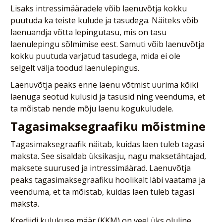
Lisaks intressimääradele võib laenuvõtja kokku
puutuda ka teiste kulude ja tasudega. Näiteks võib
laenuandja võtta lepingutasu, mis on tasu
laenulepingu sõlmimise eest. Samuti võib laenuvõtja
kokku puutuda varjatud tasudega, mida ei ole
selgelt välja toodud laenulepingus.
Laenuvõtja peaks enne laenu võtmist uurima kõiki
laenuga seotud kulusid ja tasusid ning veenduma, et
ta mõistab nende mõju laenu kogukuludele.
Tagasimaksegraafiku mõistmine
Tagasimaksegraafik näitab, kuidas laen tuleb tagasi
maksta. See sisaldab üksikasju, nagu maksetähtajad,
maksete suurused ja intressimäärad. Laenuvõtja
peaks tagasimaksegraafiku hoolikalt läbi vaatama ja
veenduma, et ta mõistab, kuidas laen tuleb tagasi
maksta.
Krediidi kulukuse määr (KKM) on veel üks oluline