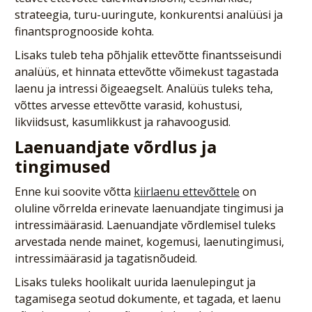
strateegia, turu-uuringute, konkurentsi analüüsi ja
finantsprognooside kohta.
Lisaks tuleb teha põhjalik ettevõtte finantsseisundi
analüüs, et hinnata ettevõtte võimekust tagastada
laenu ja intressi õigeaegselt. Analüüs tuleks teha,
võttes arvesse ettevõtte varasid, kohustusi,
likviidsust, kasumlikkust ja rahavoogusid.
Laenuandjate võrdlus ja
tingimused
Enne kui soovite võtta
kiirlaenu ettevõttele
on
oluline võrrelda erinevate laenuandjate tingimusi ja
intressimäärasid. Laenuandjate võrdlemisel tuleks
arvestada nende mainet, kogemusi, laenutingimusi,
intressimäärasid ja tagatisnõudeid.
Lisaks tuleks hoolikalt uurida laenulepingut ja
tagamisega seotud dokumente, et tagada, et laenu