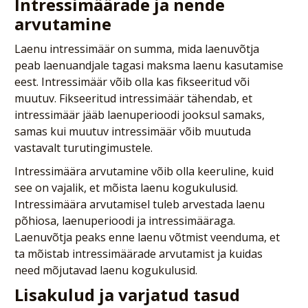
Intressimäärade ja nende
arvutamine
Laenu intressimäär on summa, mida laenuvõtja
peab laenuandjale tagasi maksma laenu kasutamise
eest. Intressimäär võib olla kas fikseeritud või
muutuv. Fikseeritud intressimäär tähendab, et
intressimäär jääb laenuperioodi jooksul samaks,
samas kui muutuv intressimäär võib muutuda
vastavalt turutingimustele.
Intressimäära arvutamine võib olla keeruline, kuid
see on vajalik, et mõista laenu kogukulusid.
Intressimäära arvutamisel tuleb arvestada laenu
põhiosa, laenuperioodi ja intressimääraga.
Laenuvõtja peaks enne laenu võtmist veenduma, et
ta mõistab intressimäärade arvutamist ja kuidas
need mõjutavad laenu kogukulusid.
Lisakulud ja varjatud tasud