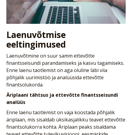
Laenuvõtmise
eeltingimused
Laenuvõtmine on suur samm ettevõtte
finantsseisundi parandamiseks ja kasvu tagamiseks.
Enne laenu taotlemist on aga oluline läbi viia
põhjalik uurimistöö ja analüüsida ettevõtte
finantsolukorda.
Äriplaani tähtsus ja ettevõtte finantsseisundi
analüüs
Enne laenu taotlemist on vaja koostada põhjalik
äriplaan, mis sisaldab üksikasjalikku teavet ettevõtte
finantsolukorra kohta. Äriplaan peaks sisaldama
teavet ettevõtte tulevikuvisiooni, eesmärkide,