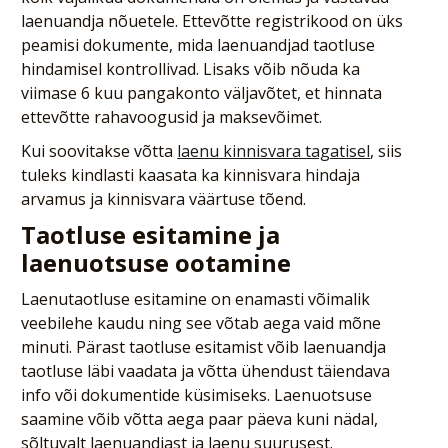
laenuandja nõuetele. Ettevõtte registrikood on üks
peamisi dokumente, mida laenuandjad taotluse
hindamisel kontrollivad. Lisaks võib nõuda ka
viimase 6 kuu pangakonto väljavõtet, et hinnata
ettevõtte rahavoogusid ja maksevõimet.
Kui soovitakse võtta
laenu kinnisvara tagatisel
, siis
tuleks kindlasti kaasata ka kinnisvara hindaja
arvamus ja kinnisvara väärtuse tõend.
Taotluse esitamine ja
laenuotsuse ootamine
Laenutaotluse esitamine on enamasti võimalik
veebilehe kaudu ning see võtab aega vaid mõne
minuti. Pärast taotluse esitamist võib laenuandja
taotluse läbi vaadata ja võtta ühendust täiendava
info või dokumentide küsimiseks. Laenuotsuse
saamine võib võtta aega paar päeva kuni nädal,
sõltuvalt laenuandjast ja laenu suurusest.