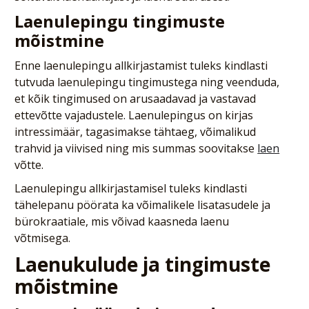
Laenulepingu tingimuste
mõistmine
Enne laenulepingu allkirjastamist tuleks kindlasti
tutvuda laenulepingu tingimustega ning veenduda,
et kõik tingimused on arusaadavad ja vastavad
ettevõtte vajadustele. Laenulepingus on kirjas
intressimäär, tagasimakse tähtaeg, võimalikud
trahvid ja viivised ning mis summas soovitakse
laen
võtte.
Laenulepingu allkirjastamisel tuleks kindlasti
tähelepanu pöörata ka võimalikele lisatasudele ja
bürokraatiale, mis võivad kaasneda laenu
võtmisega.
Laenukulude ja tingimuste
mõistmine