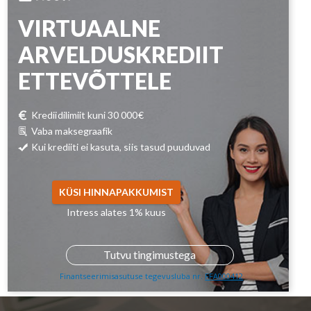
VIRTUAALNE
ARVELDUSKREDIIT
ETTEVÕTTELE
Krediidilimiit kuni 30 000€
Vaba maksegraafik
Kui krediiti ei kasuta, siis tasud puuduvad
KÜSI HINNAPAKKUMIST
Intress alates 1% kuus
Tutvu tingimustega
Finantseerimisasutuse tegevusluba nr.
FFA000412