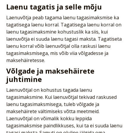
Laenu tagatis ja selle mõju
Laenuvõtja peab tagama laenu tagasimaksmise ka
tagatisega laenu korral. Tagatisega laenu korral on
laenu tagasimaksmine kohustuslik ka siis, kui
laenuvõtja ei suuda laenu tagasi maksta. Tagatiseta
laenu korral võib laenuvõtjal olla raskusi laenu
tagasimaksmisega, mis võib viia võlgadesse ja
maksehäiretesse.
Võlgade ja maksehäirete
juhtimine
Laenuvõtjal on kohustus tagada laenu
tagasimaksmine. Kui laenuvõtjal tekivad raskused
laenu tagasimaksmisega, tuleb võlgade ja
maksehäirete vältimiseks võtta meetmeid.
Laenuvõtjal on võimalik kokku leppida
tagasimaksmise paindlikkuses, kui ta ei suuda laenu
tagasi maksta. Samuti on oluline jälgida oma