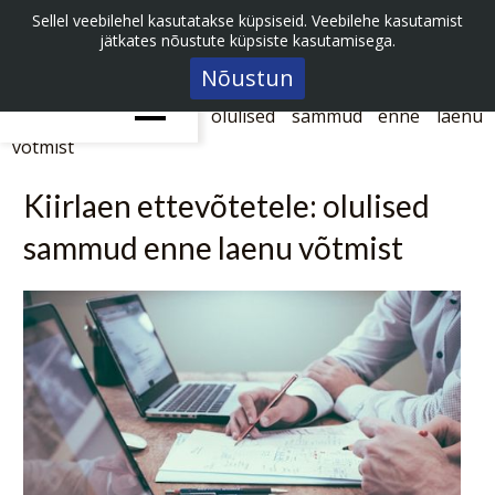
Sellel veebilehel kasutatakse küpsiseid. Veebilehe kasutamist
jätkates nõustute küpsiste kasutamisega.
Nõustun
Avaleht
>>
Finantsblogi
>>
Kiirlaen ettevõtetele: olulised sammud enne laenu
võtmist
Kiirlaen ettevõtetele: olulised
sammud enne laenu võtmist