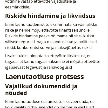
võtmine vastab ettevõtte vajadustele ja
eesmärkidele.
Riskide hindamine ja likviidsus
Enne laenu taotlemist tuleks hinnata ka võimalikke
riske ja nende mõju ettevõtte finantsseisundile.
Riskide hindamine peaks hõlmama nii sise- kui ka
väliseid tegureid, nagu majanduslikud ja poliitilised
riskid, konkurentsi surve ja maksejõuetus riskid.
Lisaks tuleks hinnata ka ettevõtte likviidsust, et
tagada, et laenu tagasimaksmine ei mõjuta ettevõtte
igapäevast tegevust ja rahavoogusid.
Laenutaotluse protsess
Vajalikud dokumendid ja
nõuded
Enne laenutaotluse esitamist tuleks veenduda, et
kõik vajalikud dokumendid on olemas ja vastavad